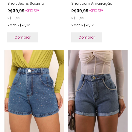
Short Jeans Sabrina
Short com Amarração
R$39,99
R$39,99
-
29
%
OFF
-
29
%
OFF
R$55,99
R$55,99
2
x
de
R$23,32
2
x
de
R$23,32
Comprar
Comprar