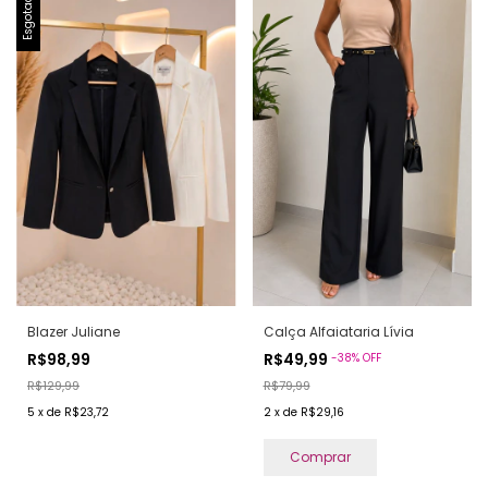
Esgotado
Blazer Juliane
Calça Alfaiataria Lívia
R$98,99
R$49,99
-
38
%
OFF
R$129,99
R$79,99
5
x
de
R$23,72
2
x
de
R$29,16
Comprar