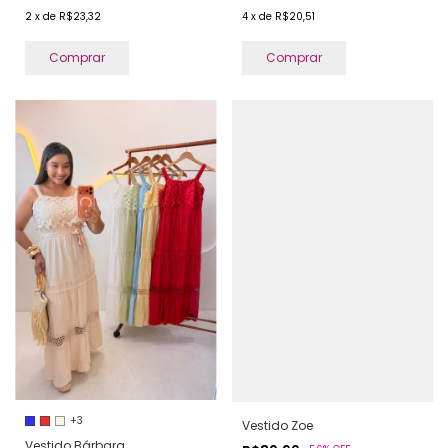
2
x
de
R$23,32
4
x
de
R$20,51
Comprar
Comprar
+3
Vestido Zoe
Vestido Bárbara