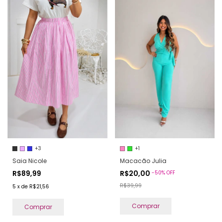
+3
+1
Saia Nicole
Macacão Julia
R$89,99
R$20,00
-
50
%
OFF
R$39,99
5
x
de
R$21,56
Comprar
Comprar