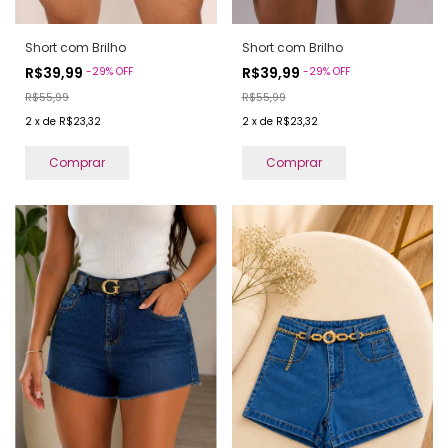
Short com Brilho
Short com Brilho
R$39,99
R$39,99
-
29
%
OFF
-
29
%
OFF
R$55,99
R$55,99
2
x
de
R$23,32
2
x
de
R$23,32
Comprar
Comprar