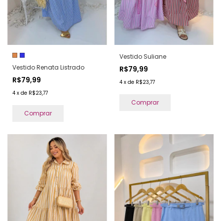
Vestido Suliane
Vestido Renata Listrado
R$79,99
R$79,99
4
x
de
R$23,77
4
x
de
R$23,77
Comprar
Comprar