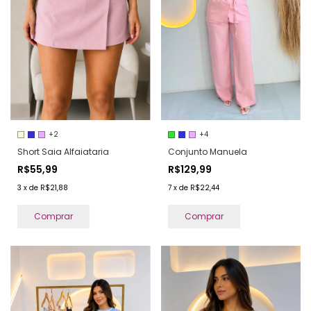
+2
+4
Short Saia Alfaiataria
Conjunto Manuela
R$55,99
R$129,99
3
x
de
R$21,88
7
x
de
R$22,44
Comprar
Comprar