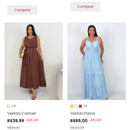
Comprar
Comprar
+2
+3
Vestido Carmen
Vestido Flávia
R$39,99
R$69,00
-
56
%
OFF
-
47
%
OFF
R$89,99
R$129,99