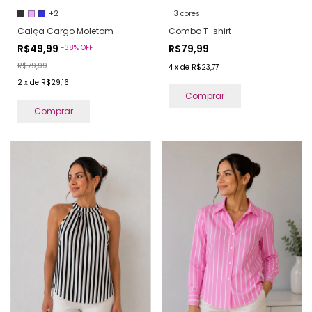
+2
3 cores
Calça Cargo Moletom
Combo T-shirt
R$49,99
R$79,99
-
38
%
OFF
R$79,99
4
x
de
R$23,77
2
x
de
R$29,16
Comprar
Comprar