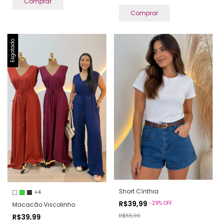
Comprar
Comprar
Esgotado
Short Cínthia
+4
R$39,99
-
29
%
OFF
Macacão Viscolinho
R$55,99
R$39,99