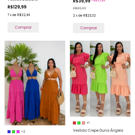
R$39,99
-
56
%
OFF
R$129,99
R$89,99
7
x
de
R$22,44
2
x
de
R$23,32
Comprar
Comprar
+1
Vestido Crepe Duna Ângela
+2