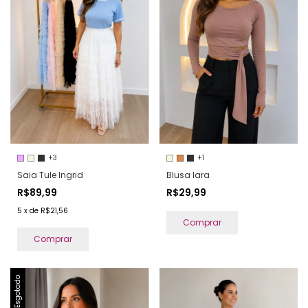
+3
+1
Saia Tule Ingrid
Blusa Iara
R$89,99
R$29,99
5
x
de
R$21,56
Comprar
Comprar
Esgotado