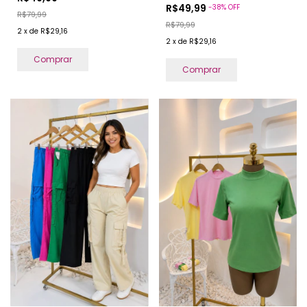
R$49,99
-
38
%
OFF
R$79,99
R$79,99
2
x
de
R$29,16
2
x
de
R$29,16
Comprar
Comprar