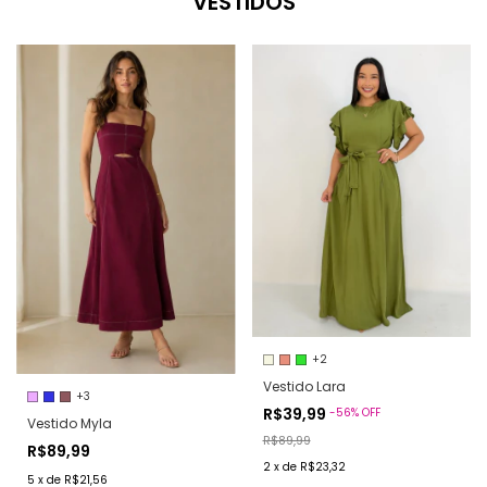
VESTIDOS
+2
Vestido Lara
+3
R$39,99
-
56
%
OFF
Vestido Myla
R$89,99
R$89,99
2
x
de
R$23,32
5
x
de
R$21,56