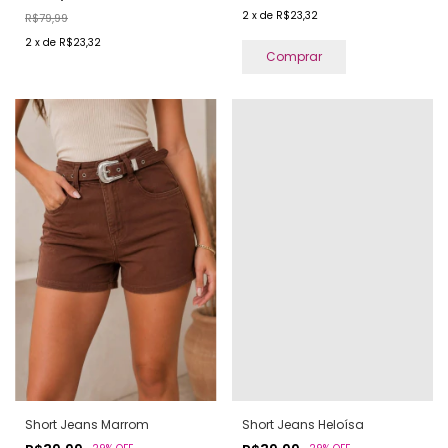
2
x
de
R$23,32
R$79,99
2
x
de
R$23,32
Comprar
Short Jeans Marrom
Short Jeans Heloísa