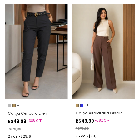
+1
+1
Calça Alfaiataria Giselle
Calça Cenoura Ellen
R$49,99
R$49,99
-
38
%
OFF
-
38
%
OFF
R$79,99
R$79,99
2
x
de
R$29,16
2
x
de
R$29,16