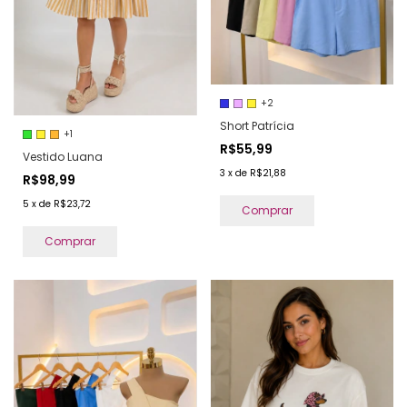
+2
Short Patrícia
+1
R$55,99
Vestido Luana
3
x
de
R$21,88
R$98,99
5
x
de
R$23,72
Comprar
Comprar