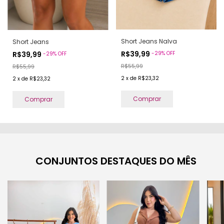
Short Jeans Nalva
Short Jeans
R$39,99
R$39,99
-
29
%
OFF
-
29
%
OFF
R$55,99
R$55,99
2
x
de
R$23,32
2
x
de
R$23,32
Comprar
Comprar
CONJUNTOS DESTAQUES DO MÊS