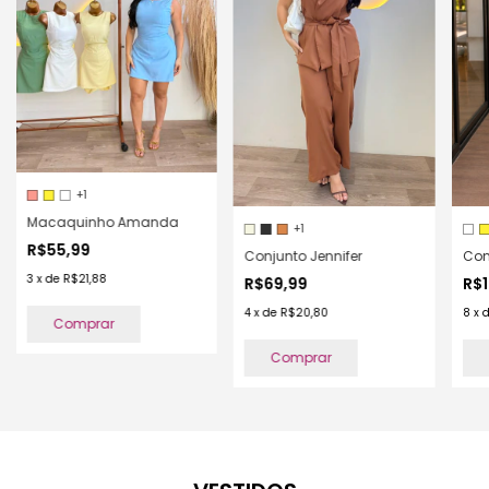
+1
Macaquinho Amanda
+1
R$55,99
Conjunto Jennifer
Con
3
x
de
R$21,88
R$69,99
R$1
4
x
de
R$20,80
8
x
Comprar
Comprar