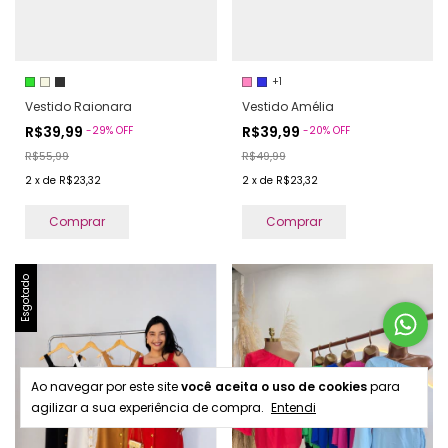
+1
Vestido Raionara
Vestido Amélia
R$39,99
R$39,99
-
29
%
OFF
-
20
%
OFF
R$55,99
R$49,99
2
x
de
R$23,32
2
x
de
R$23,32
Comprar
Comprar
Esgotado
Ao navegar por este site
você aceita o uso de cookies
para
agilizar a sua experiência de compra.
Entendi