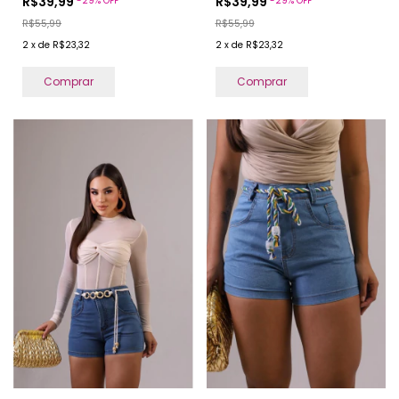
R$39,99
R$39,99
-
29
%
OFF
-
29
%
OFF
R$55,99
R$55,99
2
x
de
R$23,32
2
x
de
R$23,32
Comprar
Comprar