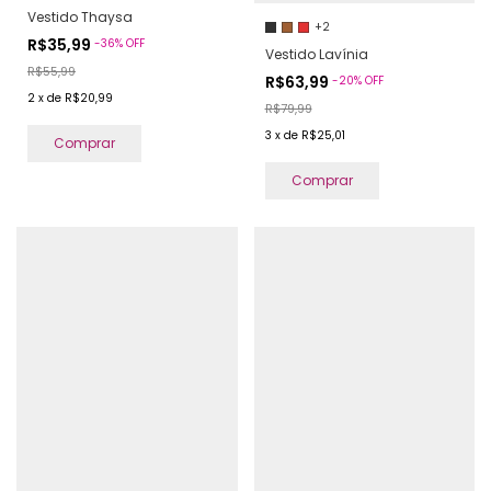
Vestido Thaysa
+2
R$35,99
-
36
%
OFF
Vestido Lavínia
R$55,99
R$63,99
-
20
%
OFF
2
x
de
R$20,99
R$79,99
3
x
de
R$25,01
Comprar
Comprar