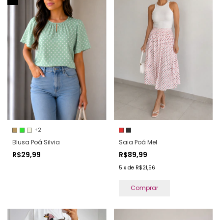
+2
Blusa Poá Silvia
Saia Poá Mel
R$29,99
R$89,99
5
x
de
R$21,56
Comprar