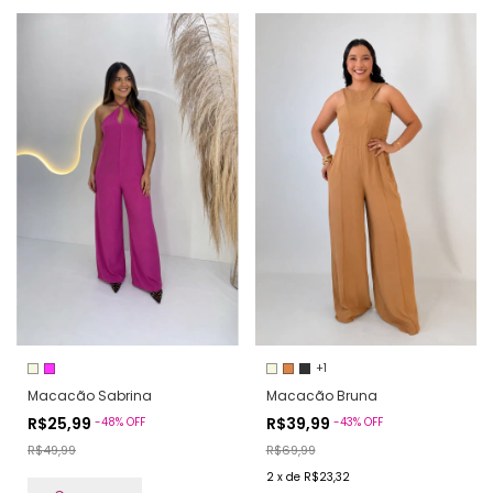
+1
Macacão Sabrina
Macacão Bruna
R$25,99
R$39,99
-
48
%
OFF
-
43
%
OFF
R$49,99
R$69,99
2
x
de
R$23,32