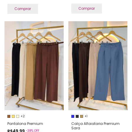
Comprar
Comprar
+2
+1
Pantalona Premium
Calça Alfaiataria Premium
Sara
R$49,99
-
38
%
OFF