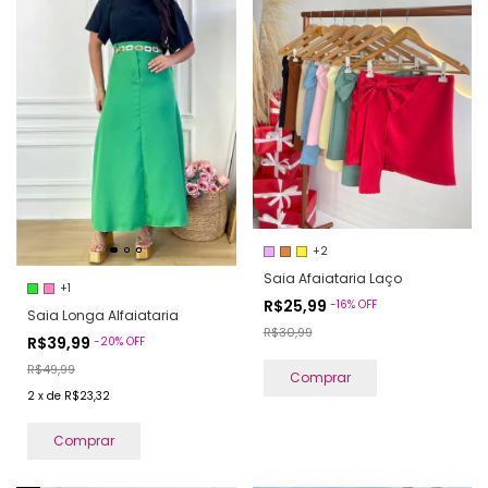
+2
Saia Afaiataria Laço
+1
R$25,99
-
16
%
OFF
Saia Longa Alfaiataria
R$30,99
R$39,99
-
20
%
OFF
R$49,99
Comprar
2
x
de
R$23,32
Comprar