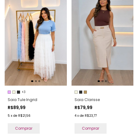
+3
Saia Tule Ingrid
Saia Clarisse
R$89,99
R$79,99
5
x
de
R$21,56
4
x
de
R$23,77
Comprar
Comprar