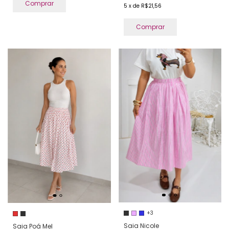
Comprar
5
x
de
R$21,56
Comprar
+3
Saia Nicole
Saia Poá Mel