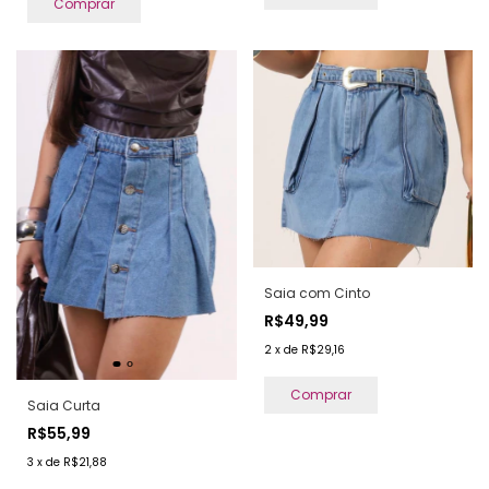
Comprar
Saia com Cinto
R$49,99
2
x
de
R$29,16
Comprar
Saia Curta
R$55,99
3
x
de
R$21,88