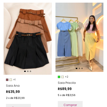
+2
+1
Saia Priscila
Saia Ana
R$89,99
R$35,99
5
x
de
R$21,56
2
x
de
R$20,99
Comprar