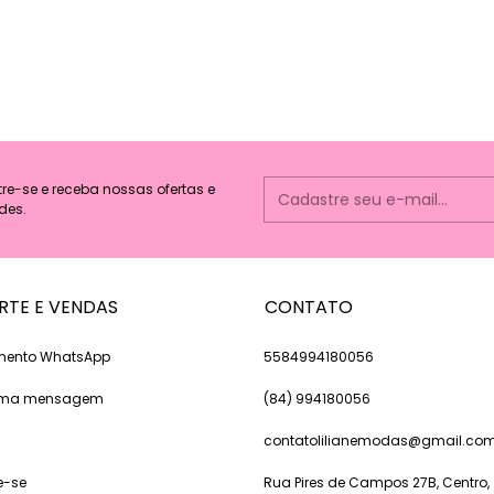
e-se e receba nossas ofertas e
des.
RTE E VENDAS
CONTATO
mento WhatsApp
5584994180056
 uma mensagem
(84) 994180056
contatolilianemodas@gmail.co
e-se
Rua Pires de Campos 27B, Centro,