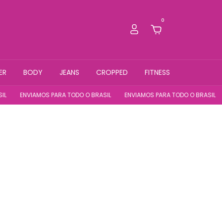
0
ER
BODY
JEANS
CROPPED
FITNESS
ENVIAMOS PARA TODO O BRASIL
ENVIAMOS PARA TODO O BRASIL
E