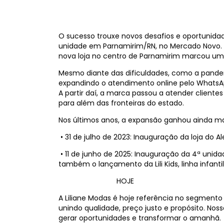
O sucesso trouxe novos desafios e oportunidad
unidade em Parnamirim/RN, no Mercado Novo. 
nova loja no centro de Parnamirim marcou um 
Mesmo diante das dificuldades, como a pandemi
expandindo o atendimento online pelo WhatsApp 
A partir daí, a marca passou a atender cliente
para além das fronteiras do estado.
Nos últimos anos, a expansão ganhou ainda ma
•
31 de julho de 2023: Inauguração da loja do A
•
11 de junho de 2025: Inauguração da 4ª unida
também o lançamento da Lili Kids, linha infanti
HOJE
A Liliane Modas é hoje referência no segmento
unindo qualidade, preço justo e propósito. No
gerar oportunidades e transformar o amanhã.