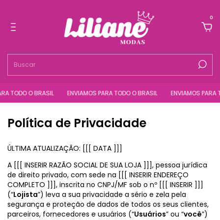
0
DO O BRASIL
ENVIAMOS PARA TODO O BRASIL
ENVIAMOS PARA TODO 
Política de Privacidade
ÚLTIMA ATUALIZAÇÃO: [[[ DATA ]]]
A [[[ INSERIR RAZÃO SOCIAL DE SUA LOJA ]]], pessoa jurídica
de direito privado, com sede na [[[ INSERIR ENDEREÇO
COMPLETO ]]], inscrita no CNPJ/MF sob o nº [[[ INSERIR ]]]
(“
Lojista
”) leva a sua privacidade a sério e zela pela
segurança e proteção de dados de todos os seus clientes,
parceiros, fornecedores e usuários (“
Usuários
” ou “
você
”)