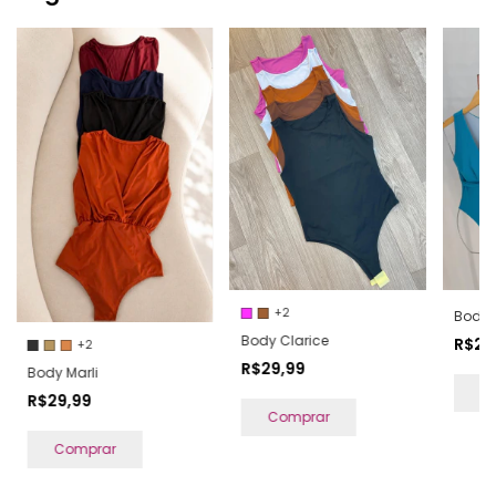
+2
Body 
Body Clarice
R$29
+2
R$29,99
Body Marli
C
R$29,99
Comprar
Comprar