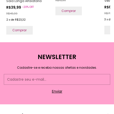
R$19,99
Vestid
Saia Longa Alfaiataria
R$63
R$39,99
-
20
%
OFF
Comprar
R$79,9
R$49,99
3
x
de
2
x
de
R$23,32
C
Comprar
NEWSLETTER
Cadastre-se e receba nossas ofertas e novidades.