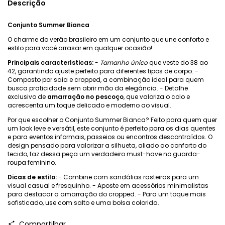
Descrição
Conjunto Summer Bianca
O charme do verão brasileiro em um conjunto que une conforto e
estilo para você arrasar em qualquer ocasião!
Principais características:
-
Tamanho único
que veste do 38 ao
42, garantindo ajuste perfeito para diferentes tipos de corpo. -
Composto por saia e cropped, a combinação ideal para quem
busca praticidade sem abrir mão da elegância. - Detalhe
exclusivo de
amarração no pescoço
, que valoriza o colo e
acrescenta um toque delicado e moderno ao visual.
Por que escolher o Conjunto Summer Bianca? Feito para quem quer
um look leve e versátil, este conjunto é perfeito para os dias quentes
e para eventos informais, passeios ou encontros descontraídos. O
design pensado para valorizar a silhueta, aliado ao conforto do
tecido, faz dessa peça um verdadeiro must-have no guarda-
roupa feminino.
Dicas de estilo:
- Combine com sandálias rasteiras para um
visual casual e fresquinho. - Aposte em acessórios minimalistas
para destacar a amarração do cropped. - Para um toque mais
sofisticado, use com salto e uma bolsa colorida.
Compartilhar