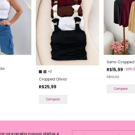
Semi-Cropped
rda
R$15,99
-
20
%
O
+3
R$19,99
Cropped Olívia
R$25,99
Comprar
Comprar
e-se e receba nossas ofertas e