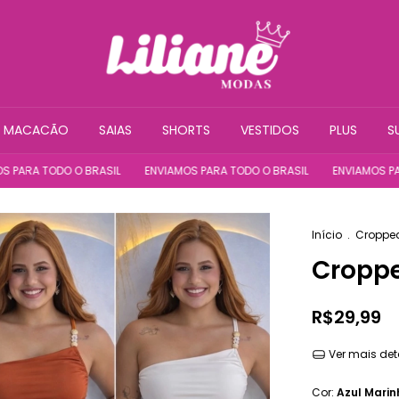
MACACÃO
SAIAS
SHORTS
VESTIDOS
PLUS
S
TODO O BRASIL
ENVIAMOS PARA TODO O BRASIL
ENVIAMOS PARA TOD
Início
.
Croppe
Croppe
R$29,99
Ver mais det
Cor:
Azul Marin