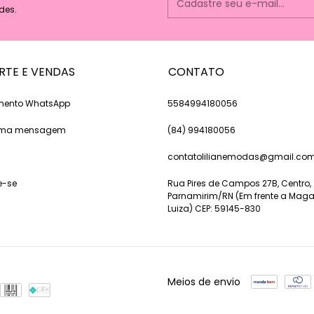
des.
RTE E VENDAS
CONTATO
mento WhatsApp
5584994180056
 uma mensagem
(84) 994180056
contatolilianemodas@gmail.co
e-se
Rua Pires de Campos 27B, Centro,
Parnamirim/RN (Em frente a Maga
Luiza) CEP: 59145-830
Meios de envio