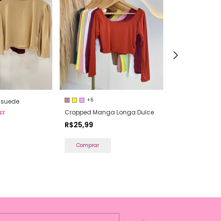
+6
+3
 suede
Cropped Manga Longa Dulce
Cropped Rais
FF
R$25,99
R$35,99
2
x
de
R$20,99
Comprar
Comprar