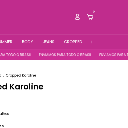
0
UMMER
BODY
JEANS
CROPPED
FITNESS
O O BRASIL
ENVIAMOS PARA TODO O BRASIL
ENVIAMOS PARA TODO O 
d
.
Cropped Karoline
d Karoline
alhes
ho