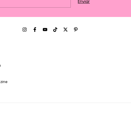
m
zine