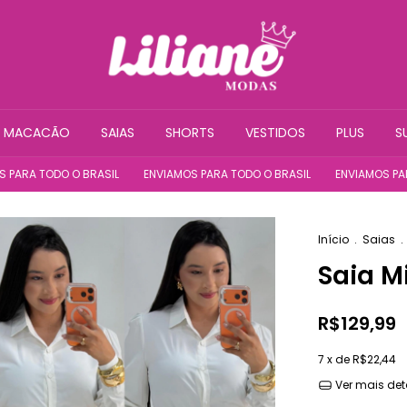
MACACÃO
SAIAS
SHORTS
VESTIDOS
PLUS
S
TODO O BRASIL
ENVIAMOS PARA TODO O BRASIL
ENVIAMOS PARA TODO
Início
.
Saias
.
Saia M
R$129,99
7
x de
R$22,44
Ver mais det