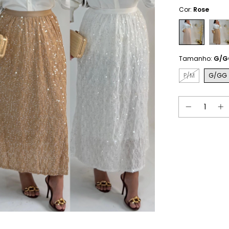
Cor:
Rose
Tamanho:
G/G
P/M
G/GG