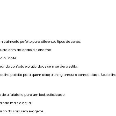
 caimento perfeito para diferentes tipos de corpo.
lhueta com delicadeza e charme.
a ou noite.
nando conforto e praticidade sem perder o estilo.
scolha perfeita para quem deseja unir glamour e comodidade. Seu brilho 
e alfaiataria para um look sofisticado.
 ainda mais o visual.
rilho da saia sem exageros.