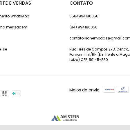
RTE E VENDAS
CONTATO
mento WhatsApp
5584994180056
 uma mensagem
(84) 994180056
contatolilianemodas@gmail.co
e-se
Rua Pires de Campos 27B, Centro,
Parnamirim/RN (Em frente a Maga
Luiza) CEP: 59145-830
Meios de envio