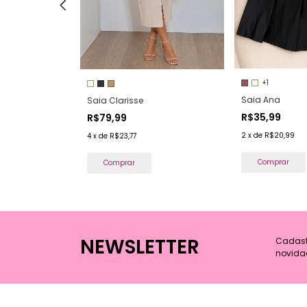
+1
Saia Ana
Saia Clarisse
R$35,99
R$79,99
2
x
de
R$20,99
4
x
de
R$23,77
Comprar
Comprar
NEWSLETTER
Cadastr
novida