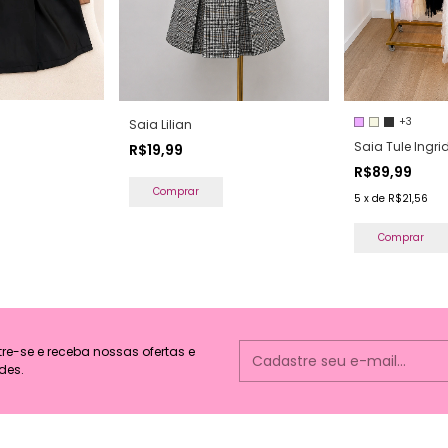
+3
Saia Lilian
Saia Tule Ingri
R$19,99
R$89,99
Comprar
5
x
de
R$21,56
Comprar
e-se e receba nossas ofertas e
des.