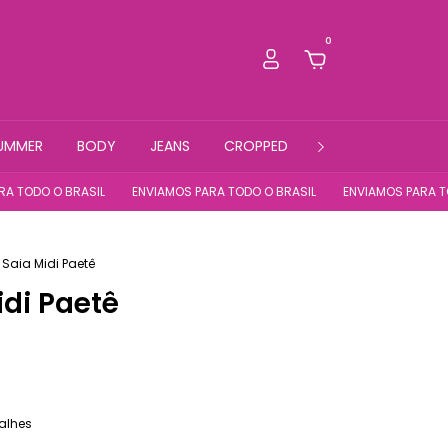
0
UMMER
BODY
JEANS
CROPPED
FITNESS
 O BRASIL
ENVIAMOS PARA TODO O BRASIL
ENVIAMOS PARA TODO O B
Saia Midi Paetê
idi Paetê
alhes