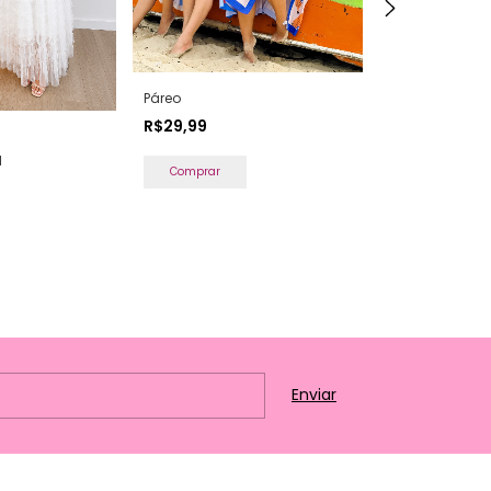
Páreo
+2
R$29,99
Saia Priscila
d
Comprar
R$89,99
5
x
de
R$21,56
Comprar