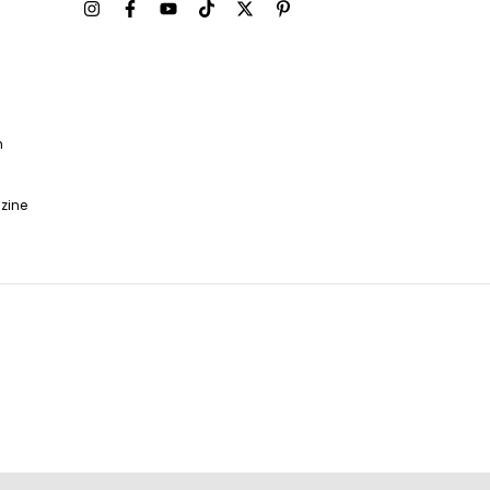
m
zine