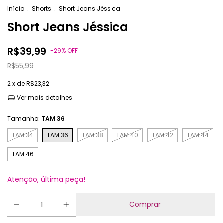
Início
.
Shorts
.
Short Jeans Jéssica
Short Jeans Jéssica
R$39,99
-
29
%
OFF
R$55,99
2
x de
R$23,32
Ver mais detalhes
Tamanho:
TAM 36
TAM 34
TAM 36
TAM 38
TAM 40
TAM 42
TAM 44
TAM 46
Atenção, última peça!