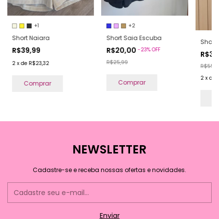
+1
+2
Short Naiara
Short Saia Escuba
Short
R$39,99
R$20,00
-
23
%
OFF
R$39
R$25,99
2
x
de
R$23,32
R$55,9
2
x
de
Comprar
Comprar
C
NEWSLETTER
Cadastre-se e receba nossas ofertas e novidades.