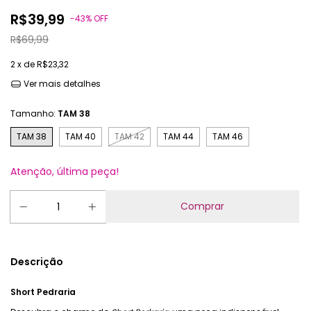
R$39,99
-
43
%
OFF
R$69,99
2
x de
R$23,32
Ver mais detalhes
Tamanho:
TAM 38
TAM 38
TAM 40
TAM 42
TAM 44
TAM 46
Atenção, última peça!
Descrição
Short Pedraria