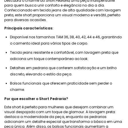
Descubra o charme do
Short Pedraria
, uma peça indispensável
para quem busca unir conforto e elegância no dia a dia.
Confeccionado em tecido jeans de alta qualidade com lavagem
preta, este short proporciona um visual moderno e versátil, perfeito
para diversas ocasiões.
Principais características:
Disponível nos tamanhos TAM 36, 38, 40, 42, 44 e 46, garantindo
o caimento ideal para vários tipos de corpo.
Tecido jeans resistente e confortável, com lavagem preta que
adiciona um toque contemporâneo ao look.
Detalhes em pedraria que conferem sofisticação e um brilho
discreto, elevando o estilo da peça.
Bolsos funcionais que oferecem praticidade sem perder o
charme.
Por que escolher o Short Pedraria?
Este short é perfeito para mulheres que desejam combinar um
visual despojado com um toque de glamour. A lavagem preta
destaca a modernidade da peça, enquanto as pedrarias
adicionam um detalhe especial que transforma o básico em uma
peça única. Além disso, os bolsos funcionais aumentam a