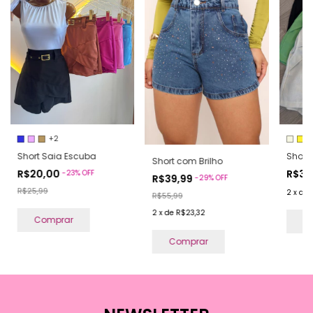
+2
Short Saia Escuba
Short
Short com Brilho
R$20,00
R$39
-
23
%
OFF
R$39,99
-
29
%
OFF
R$25,99
2
x
de
R$55,99
2
x
de
R$23,32
Comprar
C
Comprar