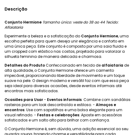
Descrição
Conjunto Hermione
Tamanho único: veste do 38 ao 44
Tecido:
Alfaiataria
Experimente a beleza e a sofisticação do
Conjunto Hermione
, uma
escolha perfeita para quem deseja unir elegância e conforto em
uma única peça. Este conjunto é composto por uma saia fluida e
um cropped com elástico nas costas, projetado para valorizar a
silhueta feminina de maneira delicada e charmosa.
Detalhes do Produto
Confeccionado em tecido de
alfaiataria
de
alta qualidade, o Conjunto Hermione oferece um caimento
impecável, proporcionando liberdade de movimento e um toque
suave na pele. O design moderno e versátil faz com que essa peça
seja ideal para diversas ocasiões, desde eventos informais até
encontros mais sofisticados.
Ocasiões para Usar
-
Eventos informais
: Combine com sandálias
rasteiras para um look descontraído e estiloso. -
Almoços e
encontros
: Use com sapatilhas e uma bolsa elegante para um
visual refinado. -
Festas e celebrações
: Aposte em acessórios
sofisticados e um salto alto para brilhar com confiança.
O Conjunto Hermione é, sem dúvida, uma adição essencial ao seu
guarda-roupa, trazendo charme e versatilidade para cada