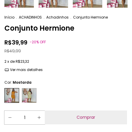
Início
.
ACHADINHOS
.
Achadinhos
.
Conjunto Hermione
Conjunto Hermione
R$39,99
-
20
%
OFF
R$49,99
2
x de
R$23,32
Ver mais detalhes
Cor:
Mostarda