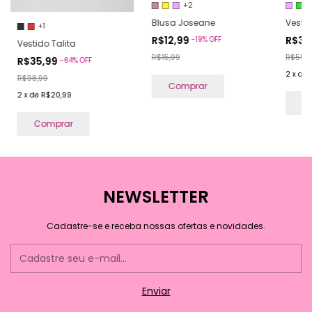
+2
Blusa Joseane
Vesti
+1
R$12,99
R$35
-
19
%
OFF
Vestido Talita
R$15,99
R$55,9
R$35,99
-
64
%
OFF
2
x
de
R$98,99
Comprar
2
x
de
R$20,99
C
Comprar
NEWSLETTER
Cadastre-se e receba nossas ofertas e novidades.