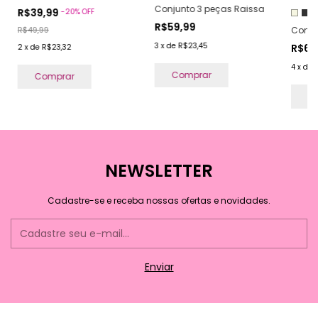
Conjunto 3 peças Raissa
R$39,99
-
20
%
OFF
R$59,99
Conjun
R$49,99
3
x
de
R$23,45
R$69
2
x
de
R$23,32
4
x
de
Comprar
Comprar
C
NEWSLETTER
Cadastre-se e receba nossas ofertas e novidades.