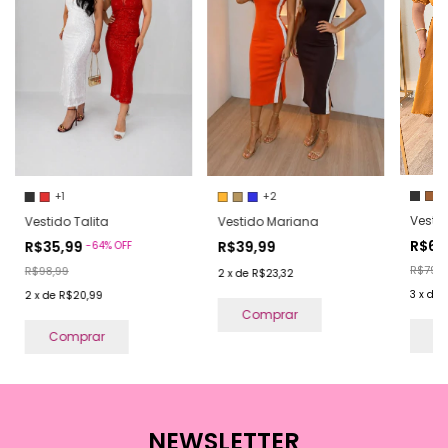
+2
+1
Vestid
Vestido Mariana
Vestido Talita
R$63
R$39,99
R$35,99
-
64
%
OFF
R$79,9
R$98,99
2
x
de
R$23,32
3
x
de
2
x
de
R$20,99
Comprar
C
Comprar
NEWSLETTER