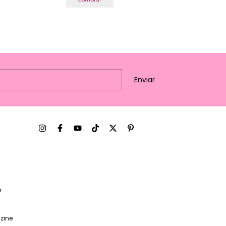
m
zine