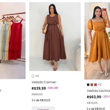
+2
Vestido Carmen
+2
R$39,99
-
56
%
OFF
a
Vestido Lavínia
R$89,99
R$63,99
-
20
%
2
x
de
R$23,32
R$79,99
3
x
de
R$25,01
Comprar