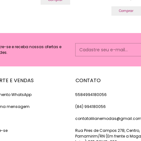
Comprar
e-se e receba nossas ofertas e
des.
RTE E VENDAS
CONTATO
mento WhatsApp
5584994180056
 uma mensagem
(84) 994180056
contatolilianemodas@gmail.co
e-se
Rua Pires de Campos 27B, Centro,
Parnamirim/RN (Em frente a Maga