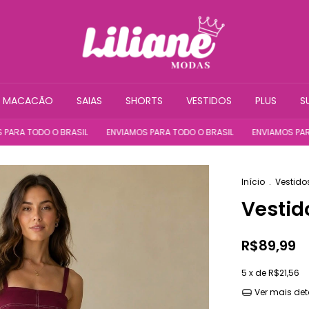
MACACÃO
SAIAS
SHORTS
VESTIDOS
PLUS
S
ODO O BRASIL
ENVIAMOS PARA TODO O BRASIL
ENVIAMOS PARA TODO
Início
.
Vestido
Vestid
R$89,99
5
x de
R$21,56
Ver mais det