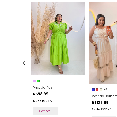
Vestido Plus
+3
R$98,99
FF
Vestido Bárbar
5
x
de
R$23,72
R$129,99
7
x
de
R$22,44
Comprar