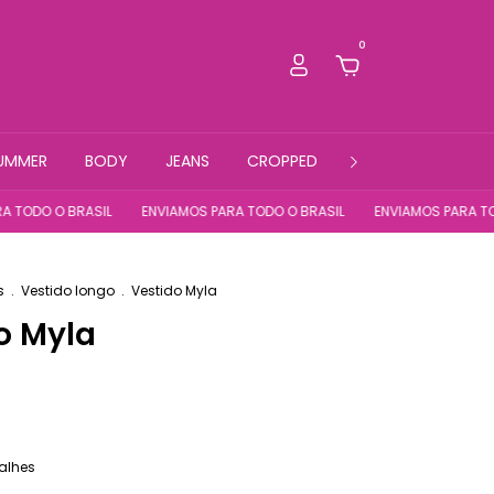
0
UMMER
BODY
JEANS
CROPPED
FITNESS
 O BRASIL
ENVIAMOS PARA TODO O BRASIL
ENVIAMOS PARA TODO O B
s
.
Vestido longo
.
Vestido Myla
o Myla
alhes