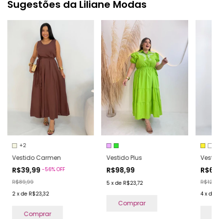
Sugestões da Liliane Modas
+2
Vestido Carmen
Vestido Plus
Vestid
R$39,99
R$98,99
R$69
-
56
%
OFF
R$89,99
R$129,
5
x
de
R$23,72
2
x
de
R$23,32
4
x
de
Comprar
Comprar
C