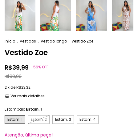
Início
.
Vestidos
.
Vestido longo
.
Vestido Zoe
Vestido Zoe
R$39,99
-
56
%
OFF
R$89,99
2
x de
R$23,32
Ver mais detalhes
Estampas:
Estam. 1
Estam. 1
Estam. 2
Estam. 3
Estam. 4
Atenção, última peça!