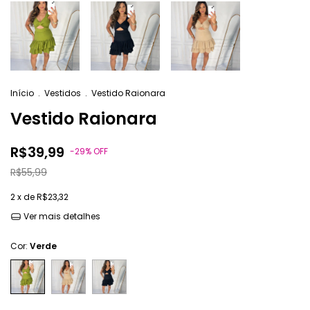
Início
.
Vestidos
.
Vestido Raionara
Vestido Raionara
R$39,99
-
29
%
OFF
R$55,99
2
x de
R$23,32
Ver mais detalhes
Cor:
Verde