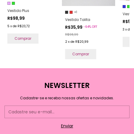
Vestido Plus
+1
Vestid
R$98,99
Vestido Talita
R$55
5
x
de
R$23,72
R$35,99
-
64
%
OFF
3
x
de
R$98,99
Comprar
C
2
x
de
R$20,99
Comprar
NEWSLETTER
Cadastre-se e receba nossas ofertas e novidades.