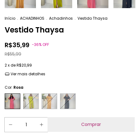
Início
.
ACHADINHOS
.
Achadinhos
.
Vestido Thaysa
Vestido Thaysa
R$35,99
-
36
%
OFF
R$55,99
2
x de
R$20,99
Ver mais detalhes
Cor:
Rosa