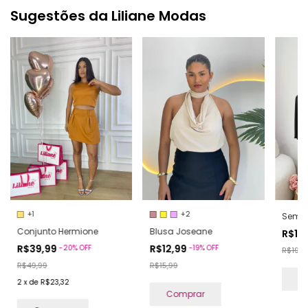
Sugestões da Liliane Modas
+1
+2
Semi-
Conjunto Hermione
Blusa Joseane
R$15
R$39,99
R$12,99
-
20
%
OFF
-
19
%
OFF
R$19,9
R$49,99
R$15,99
C
2
x
de
R$23,32
Comprar