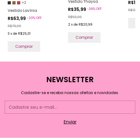
Vestido Thaysa
R$15
+2
R$35,99
-
36
%
OFF
R$19,9
Vestido Lavínia
R$55,99
R$63,99
-
20
%
OFF
C
2
x
de
R$20,99
R$79,99
3
x
de
R$25,01
Comprar
Comprar
NEWSLETTER
Cadastre-se e receba nossas ofertas e novidades.