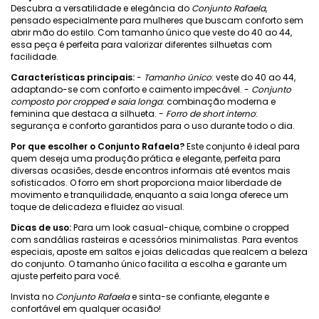
Descubra a versatilidade e elegância do
Conjunto Rafaela
,
pensado especialmente para mulheres que buscam conforto sem
abrir mão do estilo. Com tamanho único que veste do 40 ao 44,
essa peça é perfeita para valorizar diferentes silhuetas com
facilidade.
Características principais:
-
Tamanho único
: veste do 40 ao 44,
adaptando-se com conforto e caimento impecável. -
Conjunto
composto por cropped e saia longa
: combinação moderna e
feminina que destaca a silhueta. -
Forro de short interno
:
segurança e conforto garantidos para o uso durante todo o dia.
Por que escolher o Conjunto Rafaela?
Este conjunto é ideal para
quem deseja uma produção prática e elegante, perfeita para
diversas ocasiões, desde encontros informais até eventos mais
sofisticados. O forro em short proporciona maior liberdade de
movimento e tranquilidade, enquanto a saia longa oferece um
toque de delicadeza e fluidez ao visual.
Dicas de uso:
Para um look casual-chique, combine o cropped
com sandálias rasteiras e acessórios minimalistas. Para eventos
especiais, aposte em saltos e joias delicadas que realcem a beleza
do conjunto. O tamanho único facilita a escolha e garante um
ajuste perfeito para você.
Invista no
Conjunto Rafaela
e sinta-se confiante, elegante e
confortável em qualquer ocasião!