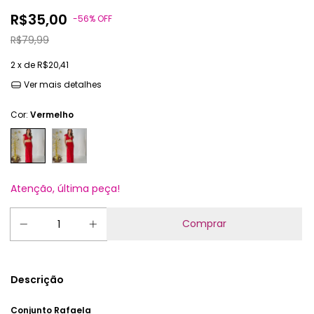
R$35,00
-
56
%
OFF
R$79,99
2
x de
R$20,41
Ver mais detalhes
Cor:
Vermelho
Atenção, última peça!
Descrição
Conjunto Rafaela