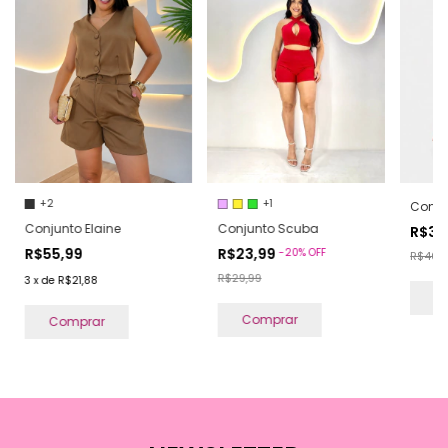
+2
+1
Conju
Conjunto Elaine
Conjunto Scuba
R$31
R$55,99
R$23,99
-
20
%
OFF
R$40,
R$29,99
3
x
de
R$21,88
C
Comprar
Comprar