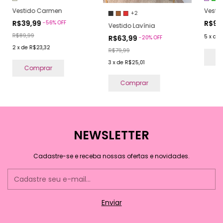
Vestido Carmen
Vestid
+2
R$39,99
R$98
-
56
%
OFF
Vestido Lavínia
R$89,99
5
x
de
R$63,99
-
20
%
OFF
2
x
de
R$23,32
R$79,99
C
3
x
de
R$25,01
Comprar
Comprar
NEWSLETTER
Cadastre-se e receba nossas ofertas e novidades.