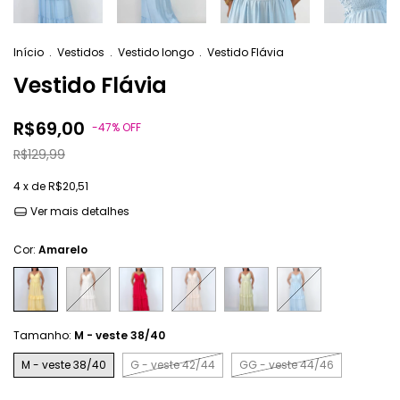
Início
.
Vestidos
.
Vestido longo
.
Vestido Flávia
Vestido Flávia
R$69,00
-
47
%
OFF
R$129,99
4
x de
R$20,51
Ver mais detalhes
Cor:
Amarelo
Tamanho:
M - veste 38/40
M - veste 38/40
G - veste 42/44
GG - veste 44/46